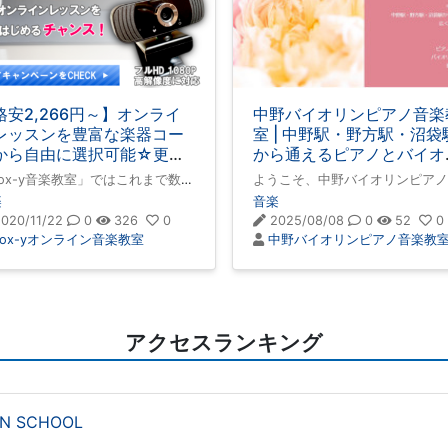
格安2,266円～】オンライ
中野バイオリンピアノ音楽
レッスンを豊富な楽器コー
室 | 中野駅・野方駅・沼袋
から自由に選択可能☆更に
から通えるピアノとバイオ
まならWebカメラがプレゼ
ンの音楽レッスン
ox-y音楽教室」ではこれまで数多
ようこそ、中野バイオリンピアノ
トされるキャンペーン実施
の生徒様にレッスンをご利用いた
楽教室へ！🎻 中野駅・野方・沼
楽
音楽
！
き、確かな指導法と細やかな気配
ら通えるピアノとバイオリンの個
020/11/22
0
326
0
2025/08/08
0
52
0
には多大なご好評をいただいてお
教室中野駅から徒歩12分の個人
Vox-yオンライン音楽教室
中野バイオリンピアノ音楽教
す。Zoomなどのアプリを用いて
教室です。幼児（3歳～）から大
宅にいながら簡単に本格的な楽器
シニアの方まで、ピアノ・バイオ
レッスンが受けられます。予約も
ンの個人レッスンを行っています
済もすべてがオンラインサイト上
大人の方は女性限定です。初心者
完結するのでとっても簡単です。
楽譜が読めない方も安心。オンラ
ンレッ
アクセスランキング
ON SCHOOL