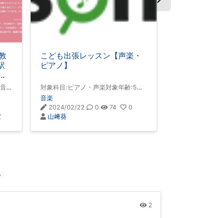
教
こども出張レッスン【声楽・
ギターオン
駅
ピアノ】
問レッスン
リ
音
対象科目:ピアノ・声楽対象年齢:5
現在（3～83
袋か
歳〜18歳出張範囲:茨城、千葉、東京
者の方も多く
音楽
音楽
人
（交通費必須）・茨城県取手市在
趣味作りにも
2024/02/22
0
74
0
2024/06/1
音楽
住・自動車通勤不可、駅から徒歩で
ームな雰囲気
室
山﨑葵
水田順徳オン
人・
行ける距離のみ可能レッスン可能曜
す☆体験レッ
リ
日: 水曜日（その他の曜日も要相談）
にお問い合わ
。
特徴・送迎の心配無し・生徒様の個
ースティック
・
性に合わせたオーダーメイドレッス
ク、ウクレレ
イ
ン・低価格・教師による楽譜の立替
シニアの方ま
購入
ます!楽
2