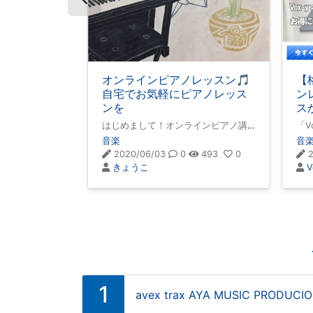
オンラインピアノレッスン🎵
【
自宅でお気軽にピアノレッス
ン
ンを
ス
い
はじめまして！オンラインピアノ講
「V
ン
師の「きょうこ」です。音大時代に
く
音楽
音
弦楽器を副科目で取っていたことも
中
だ
2020/06/03
0
493
0
2
あり、胡弓に魅せられ10年間上海に
り
きょうこ
住んでいました。そのおかげで中国
りま
語が堪能です人生を通して音楽を楽
自
しんでゆけるよう、それぞれの個性
の
を大切にしながら基礎から丁寧にレ
決
ッスンを進めてゆきます。ソルフェ
で
ージュや、
経
1
avex trax AYA MUSIC PRODUCI